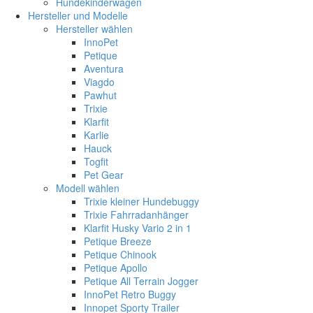
Hundekinderwagen
Hersteller und Modelle
Hersteller wählen
InnoPet
Petique
Aventura
Viagdo
Pawhut
Trixie
Klarfit
Karlie
Hauck
Togfit
Pet Gear
Modell wählen
Trixie kleiner Hundebuggy
Trixie Fahrradanhänger
Klarfit Husky Vario 2 in 1
Petique Breeze
Petique Chinook
Petique Apollo
Petique All Terrain Jogger
InnoPet Retro Buggy
Innopet Sporty Trailer