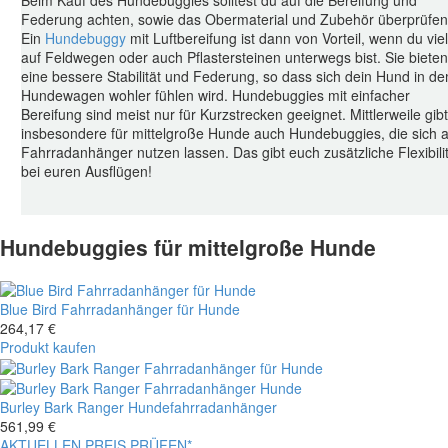
Beim Kauf des Hundebuggies solltest du auf die Bereifung und
Federung achten, sowie das Obermaterial und Zubehör überprüfen
Ein
Hundebuggy
mit Luftbereifung ist dann von Vorteil, wenn du viel
auf Feldwegen oder auch Pflastersteinen unterwegs bist. Sie bieten
eine bessere Stabilität und Federung, so dass sich dein Hund in d
Hundewagen wohler fühlen wird. Hundebuggies mit einfacher
Bereifung sind meist nur für Kurzstrecken geeignet. Mittlerweile gib
insbesondere für mittelgroße Hunde auch Hundebuggies, die sich a
Fahrradanhänger nutzen lassen. Das gibt euch zusätzliche Flexibili
bei euren Ausflügen!
Hundebuggies für mittelgroße Hunde
Blue Bird Fahrradanhänger für Hunde
264,17
€
Produkt kaufen
Burley Bark Ranger Hundefahrradanhänger
561,99
€
AKTUELLEN PREIS PRÜFEN*