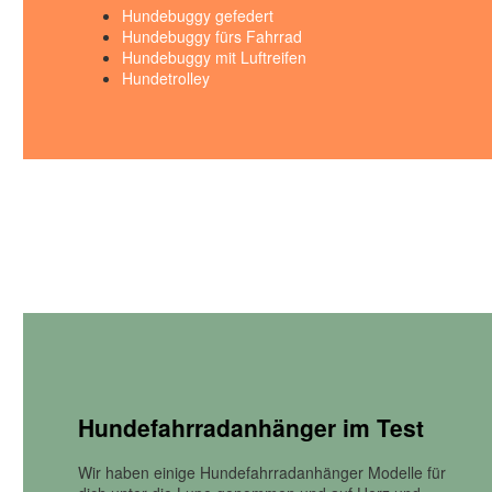
Hundebuggy gefedert
Hundebuggy fürs Fahrrad
Hundebuggy mit Luftreifen
Hundetrolley
Hundefahrradanhänger im Test
Wir haben einige Hundefahrradanhänger Modelle für