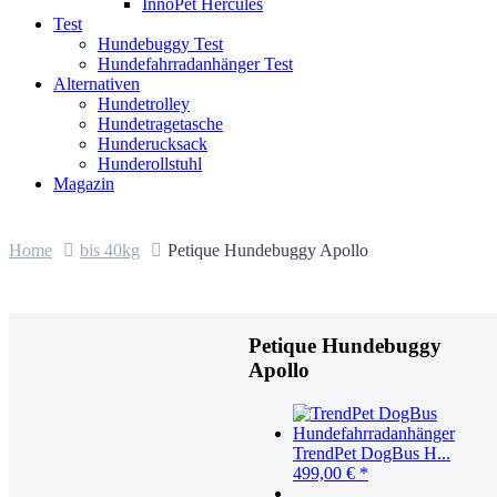
InnoPet Hercules
Test
Hundebuggy Test
Hundefahrradanhänger Test
Alternativen
Hundetrolley
Hundetragetasche
Hunderucksack
Hunderollstuhl
Magazin
Home
bis 40kg
Petique Hundebuggy Apollo
Petique Hundebuggy
Apollo
TrendPet DogBus H...
499,00
€
*