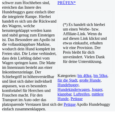
schwer zum Hochheben sind,
PRÜFEN*
erreichen das Innere des
Hundebuggys ganz einfach über
die integrierte Rampe. Hierbei
handelt es sich um die Rückwand
(*) Es handelt sich hierbei
des Wagens, welche
um einen Werbe- bzw.
heruntergeklappt werden kann
Affiliate-Link. Wenn du
und stabil genug zum Einsteigen
auf diesen Link klickst und
ist. Das Besondere am Apollo ist
etwas einkaufst, erhalten
die vollausklappbare Markise,
wir eine Provision. Der
wodurch dein Hund komplett im
Preis bleibt für dich
Freien sitzt. Die Leine verhindert,
unverändert. Vielen Dank
dass dein Liebling dabei vom
für deine Unterstützung.
Wagen springen kann. Die Matte
im Innenraum besteht aus einer
Inkontinenzeinlage. Der
Kategorien:
bis 40kg
,
bis 50kg
,
Schiebegriff ist höhenverstellbar
für die Stadt
,
große Hunde
,
und lässt sich daher individuell
Hundebuggy
,
anpassen, was es besonders
Hundekinderwagen
,
Jogger
,
komfortabel für Herrchen und
klappbar
,
Luftreifen
,
mittlere
Frauchen macht. Für den
Hunde
,
Petique
Transport im Auto oder das
platzsparende Verstauen lässt sich der
Petique
Apollo Hundebuggy
einfach zusammenklappen.