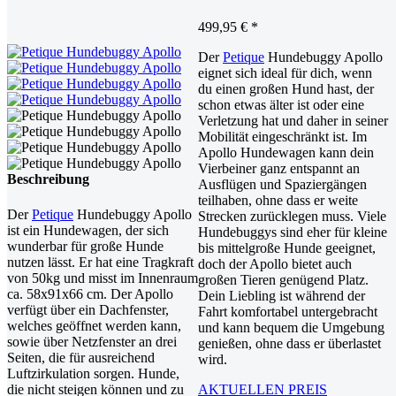
499,95
€
*
Der
Petique
Hundebuggy Apollo
eignet sich ideal für dich, wenn
du einen großen Hund hast, der
schon etwas älter ist oder eine
Verletzung hat und daher in seiner
Mobilität eingeschränkt ist. Im
Apollo Hundewagen kann dein
Vierbeiner ganz entspannt an
Beschreibung
Ausflügen und Spaziergängen
teilhaben, ohne dass er weite
Der
Petique
Hundebuggy Apollo
Strecken zurücklegen muss. Viele
ist ein Hundewagen, der sich
Hundebuggys sind eher für kleine
wunderbar für große Hunde
bis mittelgroße Hunde geeignet,
nutzen lässt. Er hat eine Tragkraft
doch der Apollo bietet auch
von 50kg und misst im Innenraum
großen Tieren genügend Platz.
ca. 58x91x66 cm. Der Apollo
Dein Liebling ist während der
verfügt über ein Dachfenster,
Fahrt komfortabel untergebracht
welches geöffnet werden kann,
und kann bequem die Umgebung
sowie über Netzfenster an drei
genießen, ohne dass er überlastet
Seiten, die für ausreichend
wird.
Luftzirkulation sorgen. Hunde,
die nicht steigen können und zu
AKTUELLEN PREIS