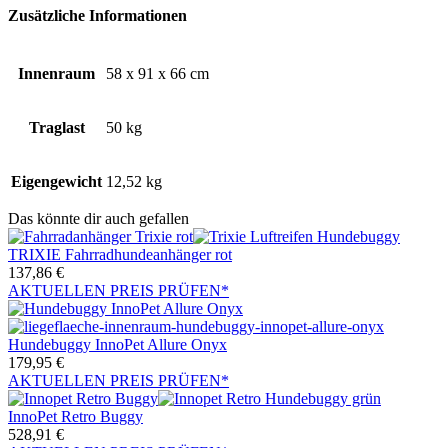
Zusätzliche Informationen
Innenraum
58 x 91 x 66 cm
Traglast
50 kg
Eigengewicht
12,52 kg
Das könnte dir auch gefallen
TRIXIE Fahrradhundeanhänger rot
137,86
€
AKTUELLEN PREIS PRÜFEN*
Hundebuggy InnoPet Allure Onyx
179,95
€
AKTUELLEN PREIS PRÜFEN*
InnoPet Retro Buggy
528,91
€