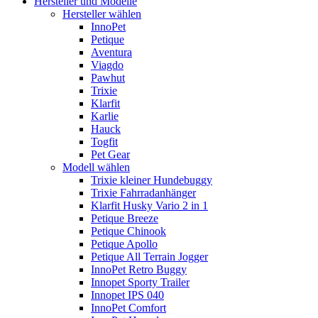
Hersteller und Modelle
Hersteller wählen
InnoPet
Petique
Aventura
Viagdo
Pawhut
Trixie
Klarfit
Karlie
Hauck
Togfit
Pet Gear
Modell wählen
Trixie kleiner Hundebuggy
Trixie Fahrradanhänger
Klarfit Husky Vario 2 in 1
Petique Breeze
Petique Chinook
Petique Apollo
Petique All Terrain Jogger
InnoPet Retro Buggy
Innopet Sporty Trailer
Innopet IPS 040
InnoPet Comfort