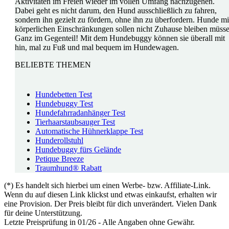
Aktivitäten im Freien wieder im vollen Umfang nachzugehen.
Dabei geht es nicht darum, den Hund ausschließlich zu fahren,
sondern ihn gezielt zu fördern, ohne ihn zu überfordern. Hunde mi
körperlichen Einschränkungen sollen nicht Zuhause bleiben müsse
Ganz im Gegenteil! Mit dem Hundebuggy können sie überall mit
hin, mal zu Fuß und mal bequem im Hundewagen.
BELIEBTE THEMEN
Hundebetten Test
Hundebuggy Test
Hundefahrradanhänger Test
Tierhaarstaubsauger Test
Automatische Hühnerklappe Test
Hunderollstuhl
Hundebuggy fürs Gelände
Petique Breeze
Traumhund® Rabatt
(*) Es handelt sich hierbei um einen Werbe- bzw. Affiliate-Link.
Wenn du auf diesen Link klickst und etwas einkaufst, erhalten wir
eine Provision. Der Preis bleibt für dich unverändert. Vielen Dank
für deine Unterstützung.
Letzte Preisprüfung in 01/26 - Alle Angaben ohne Gewähr.