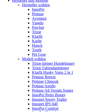
Hersteller und Modelle
Hersteller wählen
InnoPet
Petique
Aventura
Viagdo
Pawhut
Trixie
Klarfit
Karlie
Hauck
Togfit
Pet Gear
Modell wählen
Trixie kleiner Hundebuggy
Trixie Fahrradanhänger
Klarfit Husky Vario 2 in 1
Petique Breeze
Petique Chinook
Petique Apollo
Petique All Terrain Jogger
InnoPet Retro Buggy
Innopet Sporty Trailer
Innopet IPS 040
InnoPet Comfort