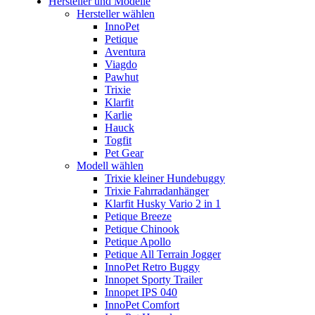
Hersteller und Modelle
Hersteller wählen
InnoPet
Petique
Aventura
Viagdo
Pawhut
Trixie
Klarfit
Karlie
Hauck
Togfit
Pet Gear
Modell wählen
Trixie kleiner Hundebuggy
Trixie Fahrradanhänger
Klarfit Husky Vario 2 in 1
Petique Breeze
Petique Chinook
Petique Apollo
Petique All Terrain Jogger
InnoPet Retro Buggy
Innopet Sporty Trailer
Innopet IPS 040
InnoPet Comfort