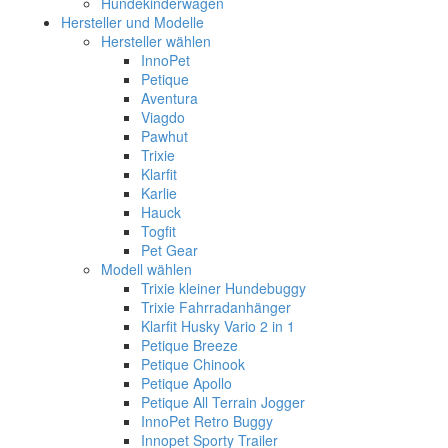
Hundekinderwagen
Hersteller und Modelle
Hersteller wählen
InnoPet
Petique
Aventura
Viagdo
Pawhut
Trixie
Klarfit
Karlie
Hauck
Togfit
Pet Gear
Modell wählen
Trixie kleiner Hundebuggy
Trixie Fahrradanhänger
Klarfit Husky Vario 2 in 1
Petique Breeze
Petique Chinook
Petique Apollo
Petique All Terrain Jogger
InnoPet Retro Buggy
Innopet Sporty Trailer